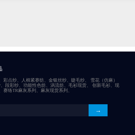
品
、彩点纱、人棉紧赛纺、金银丝纱、睫毛纱、 雪花（仿麻）
纱、段彩纱、功能性色纺、涡流纺、毛衫现货、 创新毛衫、现
、赛络TR麻灰系列、麻灰现货系列、