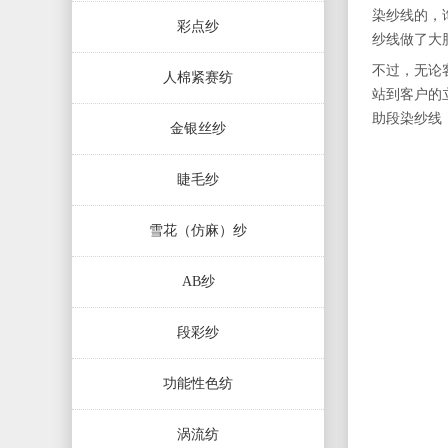
染纱线的，询
彩点纱
纱线做了大
不过，无论
人棉紧赛纺
站到客户的
助段染纱线
金银丝纱
睫毛纱
雪花（仿麻）纱
AB纱
段彩纱
功能性色纺
涡流纺