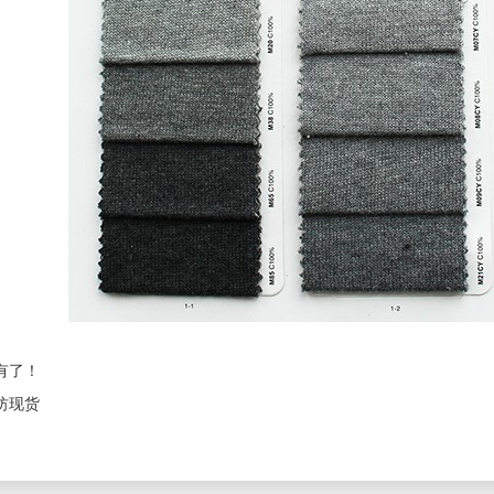
有了！
纺现货